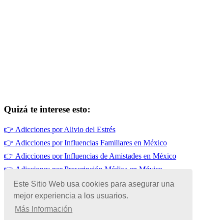
Quizá te interese esto:
👉
Adicciones por Alivio del Estrés
👉
Adicciones por Influencias Familiares en México
👉
Adicciones por Influencias de Amistades en México
👉
Adicciones por Prescripción Médica en México
👉
Adicciones por Desintegración Familiar
Este Sitio Web usa cookies para asegurar una
mejor experiencia a los usuarios.
👉
Adicciones por Falta de Sueño
Más Información
© Copyright 2026 | Todos los Derechos Reservados