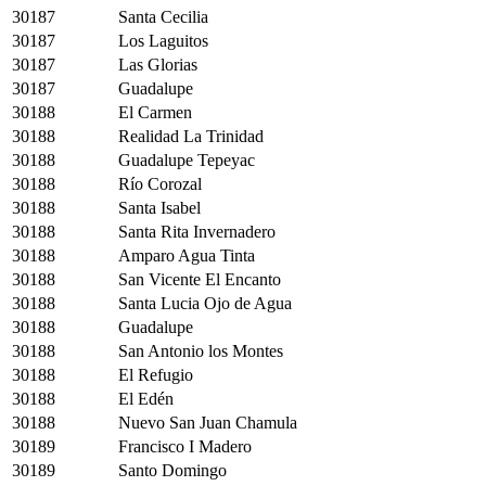
30187
Santa Cecilia
30187
Los Laguitos
30187
Las Glorias
30187
Guadalupe
30188
El Carmen
30188
Realidad La Trinidad
30188
Guadalupe Tepeyac
30188
Río Corozal
30188
Santa Isabel
30188
Santa Rita Invernadero
30188
Amparo Agua Tinta
30188
San Vicente El Encanto
30188
Santa Lucia Ojo de Agua
30188
Guadalupe
30188
San Antonio los Montes
30188
El Refugio
30188
El Edén
30188
Nuevo San Juan Chamula
30189
Francisco I Madero
30189
Santo Domingo