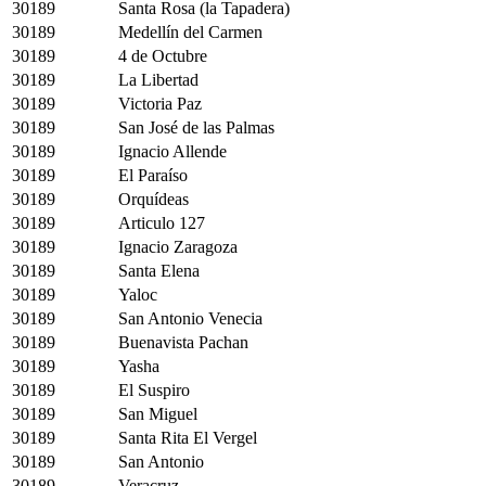
30189
Santa Rosa (la Tapadera)
30189
Medellín del Carmen
30189
4 de Octubre
30189
La Libertad
30189
Victoria Paz
30189
San José de las Palmas
30189
Ignacio Allende
30189
El Paraíso
30189
Orquídeas
30189
Articulo 127
30189
Ignacio Zaragoza
30189
Santa Elena
30189
Yaloc
30189
San Antonio Venecia
30189
Buenavista Pachan
30189
Yasha
30189
El Suspiro
30189
San Miguel
30189
Santa Rita El Vergel
30189
San Antonio
30189
Veracruz