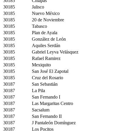
30185
Chiapas
30185
Jalisco
30185
Nuevo México
30185
20 de Noviembre
30185
Tabasco
30185
Plan de Ayala
30185
González de León
30185
Aquiles Serdán
30185
Gabriel Leyva Velásquez
30185
Rafael Ramirez
30185
Mexiquito
30185
San José El Zapotal
30185
Cruz del Rosario
30187
San Sebastián
30187
La Pila
30187
San Fernando I
30187
Las Margaritas Centro
30187
Sacsalum
30187
San Fernando II
30187
J Pantaleón Domínguez
30187
Los Pocitos