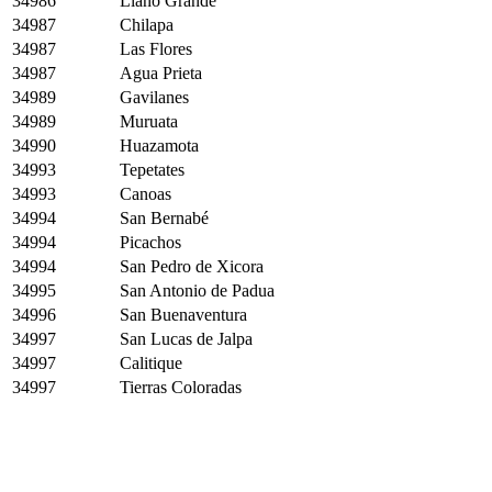
34986
Llano Grande
34987
Chilapa
34987
Las Flores
34987
Agua Prieta
34989
Gavilanes
34989
Muruata
34990
Huazamota
34993
Tepetates
34993
Canoas
34994
San Bernabé
34994
Picachos
34994
San Pedro de Xicora
34995
San Antonio de Padua
34996
San Buenaventura
34997
San Lucas de Jalpa
34997
Calitique
34997
Tierras Coloradas