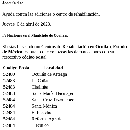
Joaquín dice:
Ayuda contra las adiciones o centro de rehabilitación.
Jueves, 6 de abril de 2023.
Poblaciones en el Municipio de Ocuilan:
Si estás buscando un Centros de Rehabilitación en
Ocuilan
,
Estado
de México
, es bueno que conozcas las demarcaciones con su
respectivo código postal.
Código Postal
Localidad
52480
Ocuilán de Arteaga
52483
La Cañada
52483
Chalmita
52483
Santa María Tlacutapa
52484
Santa Cruz Tezontepec
52484
Santa Mónica
52484
El Picacho
52484
Reforma Agraria
52484
Tlecuilco