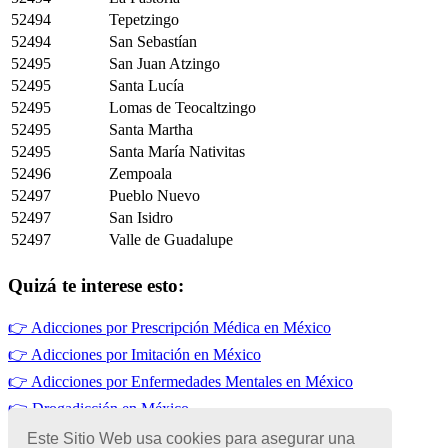
52494
Tepetzingo
52494
San Sebastían
52495
San Juan Atzingo
52495
Santa Lucía
52495
Lomas de Teocaltzingo
52495
Santa Martha
52495
Santa María Nativitas
52496
Zempoala
52497
Pueblo Nuevo
52497
San Isidro
52497
Valle de Guadalupe
Quizá te interese esto:
👉
Adicciones por Prescripción Médica en México
👉
Adicciones por Imitación en México
👉
Adicciones por Enfermedades Mentales en México
👉
Drogadicción en México
👉
Adicciones por Alivio del Estrés
Este Sitio Web usa cookies para asegurar una