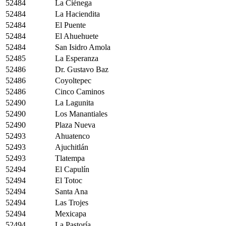
52484
La Ciénega
52484
La Haciendita
52484
El Puente
52484
El Ahuehuete
52484
San Isidro Amola
52485
La Esperanza
52486
Dr. Gustavo Baz
52486
Coyoltepec
52486
Cinco Caminos
52490
La Lagunita
52490
Los Manantiales
52490
Plaza Nueva
52493
Ahuatenco
52493
Ajuchitlán
52493
Tlatempa
52494
El Capulín
52494
El Totoc
52494
Santa Ana
52494
Las Trojes
52494
Mexicapa
52494
La Pastoría