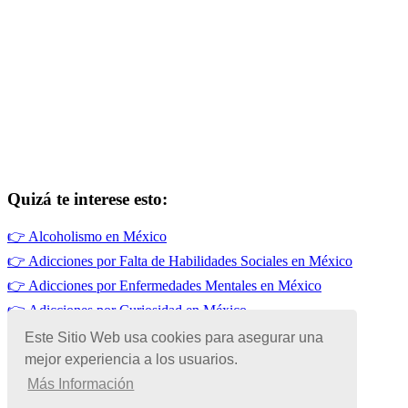
Quizá te interese esto:
👉
Alcoholismo en México
👉
Adicciones por Falta de Habilidades Sociales en México
👉
Adicciones por Enfermedades Mentales en México
👉
Adicciones por Curiosidad en México
👉
Adicciones en México
Este Sitio Web usa cookies para asegurar una
mejor experiencia a los usuarios.
👉
Adicciones por Prescripción Médica en México
Más Información
© Copyright 2026 | Todos los Derechos Reservados