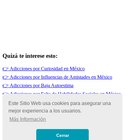
Quizá te interese esto:
👉
Adicciones por Curiosidad en México
👉
Adicciones por Influencias de Amistades en México
👉
Adicciones por Baja Autoestima
👉
Adicciones por Falta de Habilidades Sociales en México
👉
Adicciones por Influencias Familiares en México
Este Sitio Web usa cookies para asegurar una
mejor experiencia a los usuarios.
👉
Alcoholismo en México
Más Información
© Copyright 2026 | Todos los Derechos Reservados
Términos de Uso
|
Cerrar