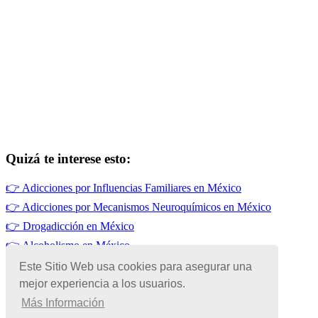
Quizá te interese esto:
👉
Adicciones por Influencias Familiares en México
👉
Adicciones por Mecanismos Neuroquímicos en México
👉
Drogadicción en México
👉
Alcoholismo en México
👉
Adicciones por Influencias de Amistades en México
Este Sitio Web usa cookies para asegurar una
mejor experiencia a los usuarios.
👉
Adicciones por Genética en México
Más Información
© Copyright 2026 | Todos los Derechos Reservados